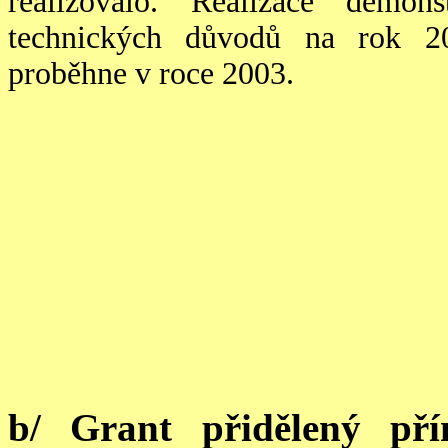
realizovalo. Realizace demon
technických důvodů na rok 20
proběhne v r
oce 2003.
b/ Grant přidělený p