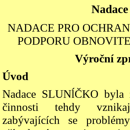
Nadac
NADACE PRO OCHRANU
PODPORU OBNOVITE
Výroční zp
Úvod
Nadace SLUNĺČKO byla z
činnosti tehdy vznikaj
zabývajících se problémy