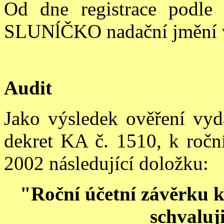
Od dne registrace podle
SLUNĺČKO nadační jmění v
Audit
Jako výsledek ověření vyda
dekret KA č. 1510, k roční
2002 následující doložku:
"Roční účetní závěrku k
schvaluj