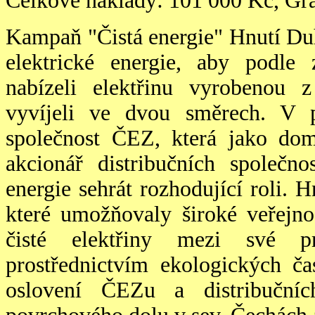
Celkové náklady: 101 000 Kč, Gr
Kampaň "Čistá energie" Hnutí Duh
elektrické energie, aby podle
nabízeli elektřinu vyrobenou z
vyvíjeli ve dvou směrech. V 
společnost ČEZ, která jako domi
akcionář distribučních společn
energie sehrát rozhodující roli. 
které umožňovaly široké veřejno
čisté elektřiny mezi své p
prostřednictvím ekologických ča
oslovení ČEZu a distribučníc