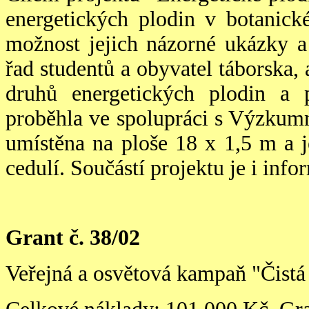
energetických plodin v botanic
možnost jejich názorné ukázky a
řad studentů a obyvatel táborska,
druhů energetických plodin a p
proběhla ve spolupráci s Výzkum
umístěna na ploše 18 x 1,5 m a 
cedulí. S
o
učástí projektu je i inf
Grant č. 38/02
Veřejná a osvětová kampaň "Čistá