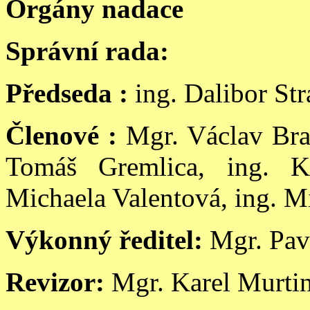
Orgány nadace
Správní rada:
Předseda :
ing.
Dalibor Str
Členové :
Mgr. Václav Bra
Tomáš Gremlica, ing. K
Michaela Valentová, ing. Mi
Výkonný ře
ditel:
Mgr. Pav
Revizor:
Mgr. Karel Murti