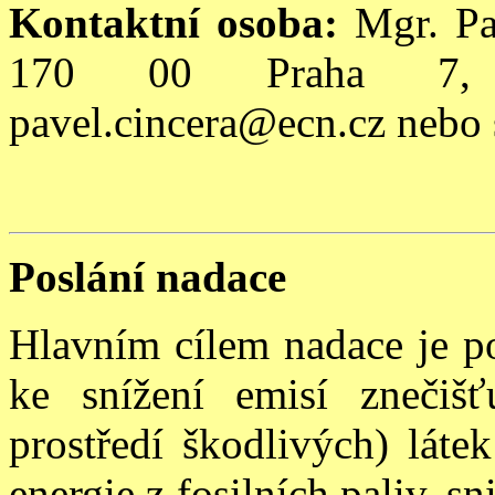
Kontaktní osoba:
Mgr. Pa
170 00 Praha 7, t
pavel.cincera@ecn.cz nebo
Poslání nadace
Hlavním cílem nadace je po
ke snížení emisí znečišť
prostředí škodlivých) láte
energie z fosilních paliv, s