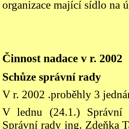
organizace mající sídlo na 
Činnost nadace v r. 2002
Schů
ze správní rady
V r. 2002 .proběhly 3 jedná
V lednu (24.1.) Správní 
Správní rady ing. Zdeňka T