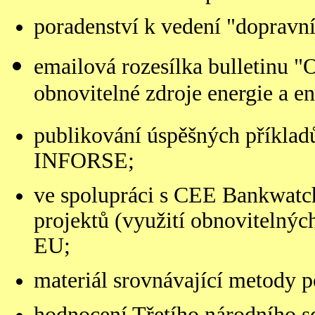
poradenství k vedení "dopravn
email
ová rozesílka bulletinu 
obnovitelné zdroje energie a e
publikování úspěšných příkladů
INFORSE;
ve spolupráci s CEE Bankwatc
projektů (využití obnovitelnýc
EU;
materiál srovnávající metody p
hodnocení Třetího národního