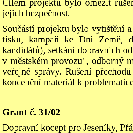
Cílem projektu bylo omezit ruše
jejich bezpečnost.
Součástí projektu bylo vytištění a 
tisku, kampaň ke Dni Země, di
kandidátů), setkání dopravních o
v městském provozu", odborný ma
veřejné správy. Rušení př
e
chodů 
koncepční materiál k problematice
Grant č. 31/02
Dopravní kocept pro Jeseníky, Přá